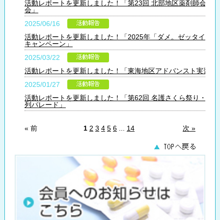
活動レポートを更新しました！「第23回 北部地区薬剤師会定
会」
2025/06/16
活動レポートを更新しました！「2025年「ダメ。ゼッタイ。」
キャンペーン」
2025/03/22
活動レポートを更新しました！「東海地区アドバンスト実習」
2025/01/27
活動レポートを更新しました！「第62回 名護さくら祭り・仮
列パレード」
« 前
1
2
3
4
5
6
...
14
次 »