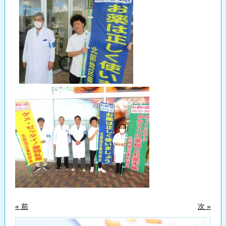
« 前
次 »