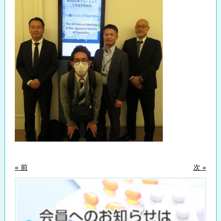
« 前
次 »