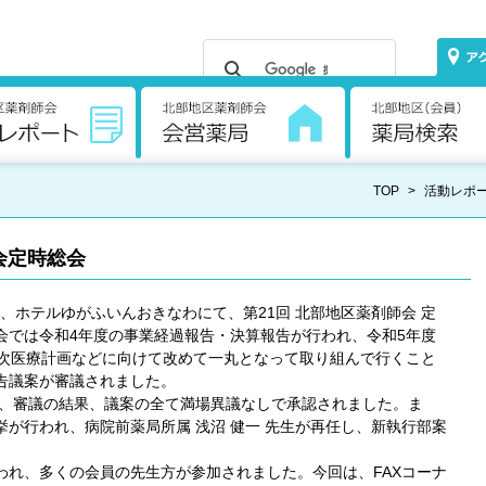
TOP
>
活動レポ
会定時総会
り、ホテルゆがふいんおきなわにて、第21回 北部地区薬剤師会 定
会では令和4年度の事業経過報告・決算報告が行われ、令和5年度
8次医療計画などに向けて改めて一丸となって取り組んで行くこと
告議案が審議されました。
、審議の結果、議案の全て満場異議なしで承認されました。ま
が行われ、病院前薬局所属 浅沼 健一 先生が再任し、新執行部案
れ、多くの会員の先生方が参加されました。今回は、FAXコーナ