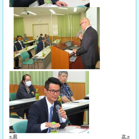
« 前
次 »