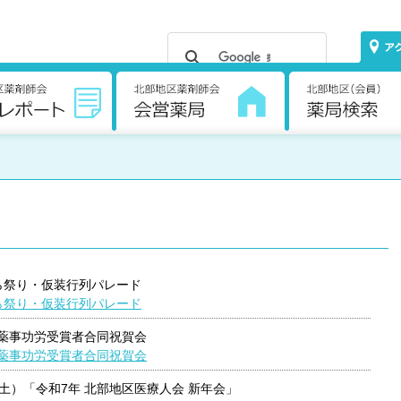
くら祭り・仮装行列パレード
くら祭り・仮装行列パレード
県薬事功労受賞者合同祝賀会
県薬事功労受賞者合同祝賀会
日（土）「令和7年 北部地区医療人会 新年会」